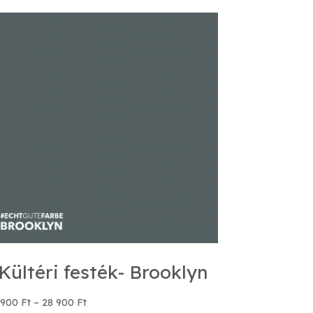
Kültéri festék- Brooklyn
Ártartomány:
 900
Ft
–
28 900
Ft