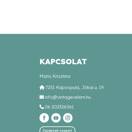
KAPCSOLAT
Maris Krisztina
7251 Kapospula, Jókai u. 19.
info@vintagevelem.hu
06 202326561
Facebook-csoport