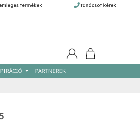
emleges termékek
tanácsot kérek
0 termék
PIRÁCIÓ
PARTNEREK
5