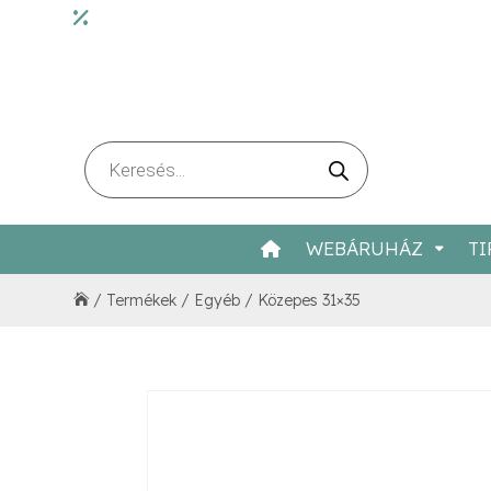
Products
search
WEBÁRUHÁZ
TI
/
Termékek
/
Egyéb
/
Közepes 31×35
