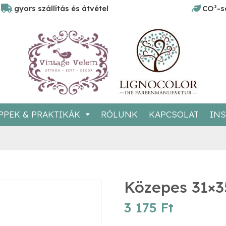
gyors szállítás és átvétel
CO²-s
PPEK & PRAKTIKÁK
RÓLUNK
KAPCSOLAT
INS
Közepes 31×3
3 175
Ft