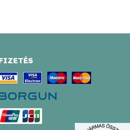
14
900 Ft
-
28
900 Ft
FIZETÉS