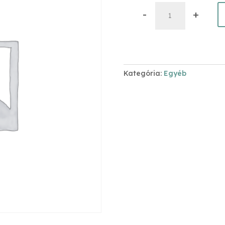
Közepes
-
+
31x35
mennyiség
Kategória:
Egyéb